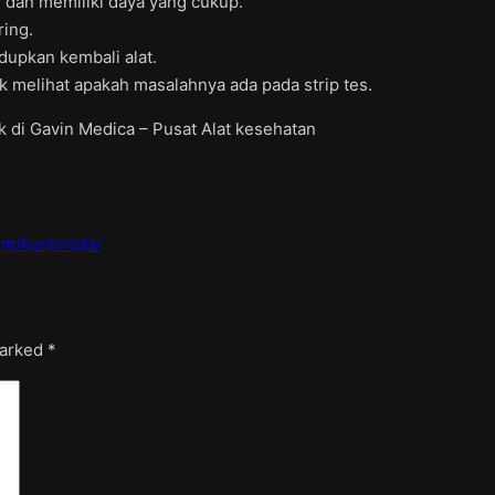
 dan memiliki daya yang cukup.
ring.
dupkan kembali alat.
k melihat apakah masalahnya ada pada strip tes.
 di Gavin Medica – Pusat Alat kesehatan
m/kursiroda/
marked
*