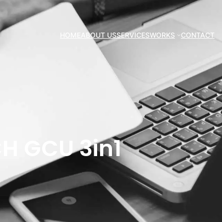
HOME
ABOUT US
SERVICES
WORKS
CONTACT
H GCU 3in1