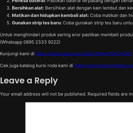
Periksa baterai:
Pastikan baterai terpasang dengan benar
Bersihkan alat:
Bersihkan alat dengan kain lembut dan ke
Matikan dan hidupkan kembali alat:
Coba matikan dan hi
Gunakan strip tes baru:
Coba gunakan strip tes baru untu
Untuk menghindari produk sering eror pastikan membeli produk
(Whatsapp 0895 2333 9222)
Kunjungi kami di
https://maps.app.goo.gl/Dp7Z9pHnPDQvjtQt9
Cek juga katalog kursi roda kami di
https://www.gavinmedica.co
Leave a Reply
Your email address will not be published.
Required fields are 